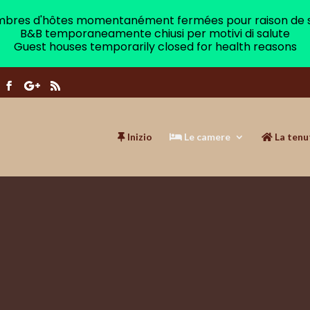
bres d'hôtes momentanément fermées pour raison de 
B&B temporaneamente chiusi per motivi di salute
Guest houses temporarily closed for health reasons
Inizio
Le camere
La tenu