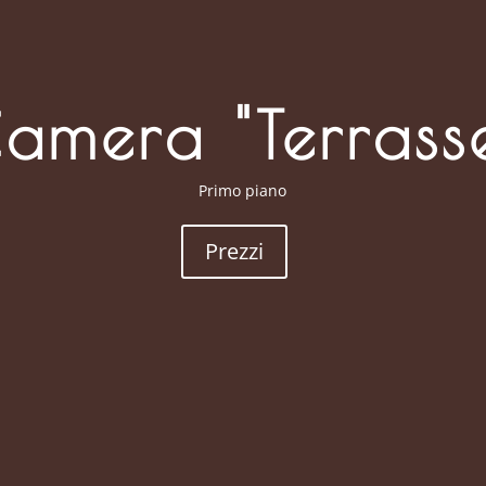
amera "Terrass
Primo piano
Prezzi