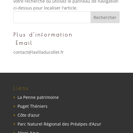
votre recherche ou utilisez le panneau de navigation
ci-dessus pour localiser l'article.
Plus d'information
Email
contact@lavilladucollet.fr
Liens
La Penne patrimoine
Puget Théniers
Côte d’azur
Parc Naturel Régional des Préalpes d’Azur
Alpes Azur