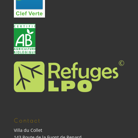
Contact
Villa du Collet
143 Route de la Fuont de Renard